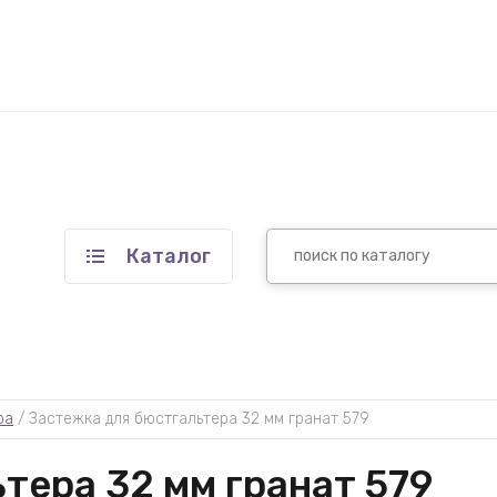
Каталог
ра
 / 
Застежка для бюстгальтера 32 мм гранат 579
тера 32 мм гранат 579